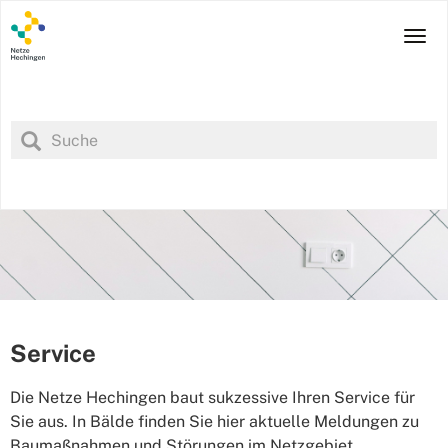
Skip
to
Tog
main
navi
content
Service
Die Netze Hechingen baut sukzessive Ihren Service für
Sie aus. In Bälde finden Sie hier aktuelle Meldungen zu
Baumaßnahmen und Störungen im Netzgebiet.